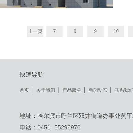
上一页
7
8
9
10
快速导航
首页
关于我们
产品服务
新闻动态
联系我
地址：
哈尔滨市呼兰区双井街道办事处黄平
电话：0451- 55296976