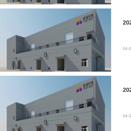
2
04-
2
04-