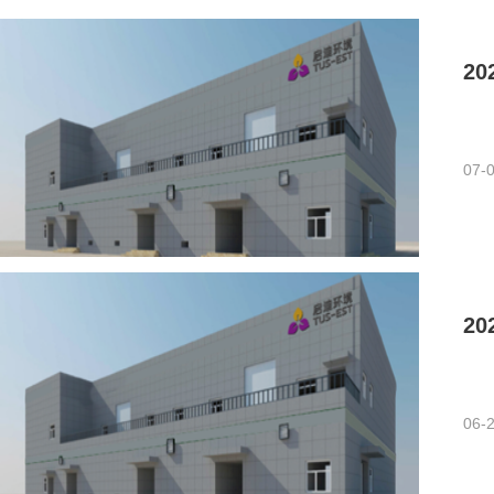
2
07-
2
06-