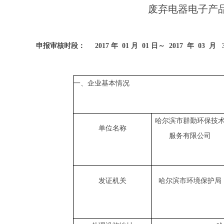
废弃电器电子产
申报审核时段：
201
7
年
01
月
01
日～
201
7
年
03
月
3
一、企业基本情况
哈尔滨市群勤环保技
单位名称
服务有限公司
发证机关
哈尔滨市环境保护局