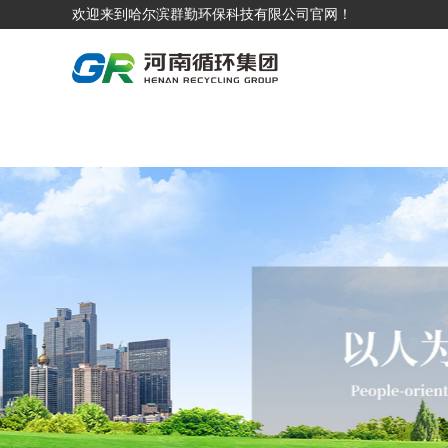
欢迎来到哈尔滨群勤环保科技有限公司官网！