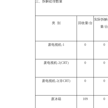
三、拆解处理数量
实际拆解
类 别
回收量/台
量/台
废电视机-1
0
0
废电视机-2(CRT)
0
0
废电视机-2(非CRT)
0
0
废冰箱
109
0