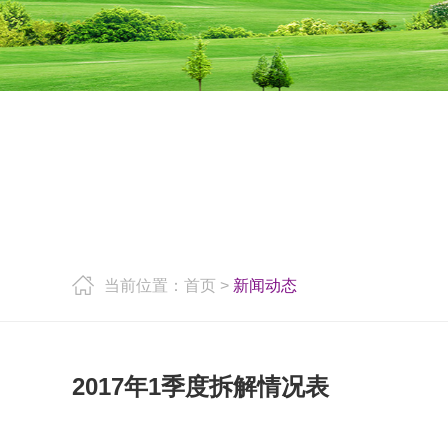
当前位置：首页 >
新闻动态
2017年1季度拆解情况表