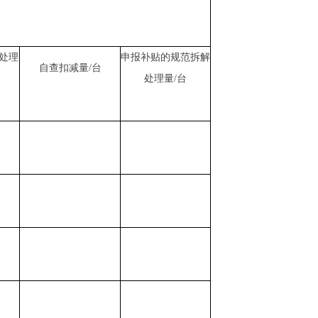
处理
申报补贴的规范拆解
自查扣减量/台
处理量/台