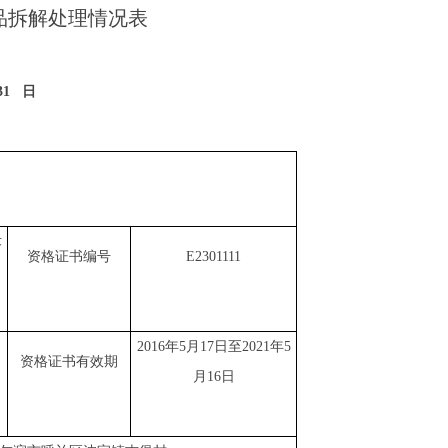
品拆解处理情况表
1
日
术
资格证书编号
E2301111
2016年5月17日至2021年5
资格证书有效期
月16日