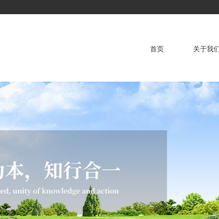
首页
关于我