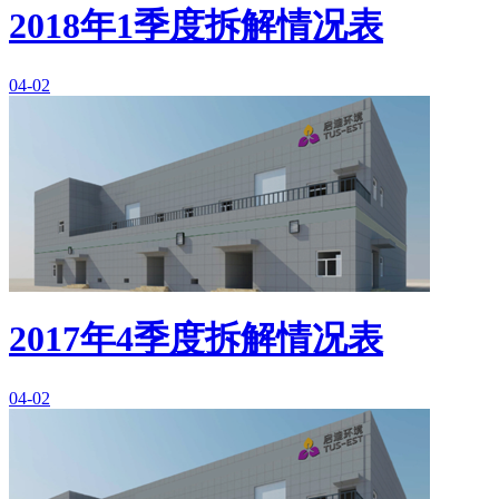
2018年1季度拆解情况表
04-02
2017年4季度拆解情况表
04-02