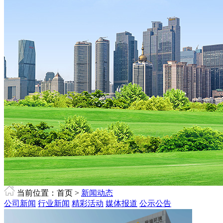
当前位置：首页 >
新闻动态
公司新闻
行业新闻
精彩活动
媒体报道
公示公告