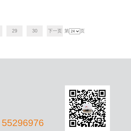
29
30
下一页
第
页
 55296976